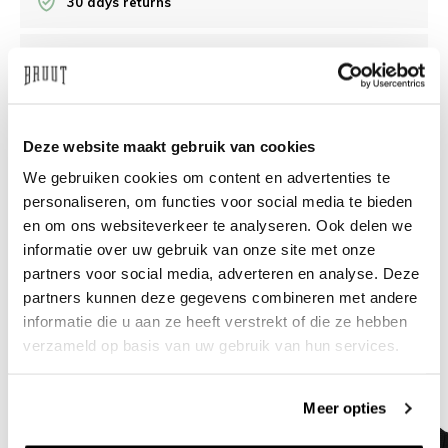
30 days returns
/10 on Feedback Company
Need help?
We're glad to help
Deze website maakt gebruik van cookies
We gebruiken cookies om content en advertenties te
info@bruut.nl
Live chat
Whatsapp
personaliseren, om functies voor social media te bieden
en om ons websiteverkeer te analyseren. Ook delen we
About this product
informatie over uw gebruik van onze site met onze
Shipment and returns
partners voor social media, adverteren en analyse. Deze
partners kunnen deze gegevens combineren met andere
informatie die u aan ze heeft verstrekt of die ze hebben
Related products
verzameld op basis van uw gebruik van hun services.
Meer opties