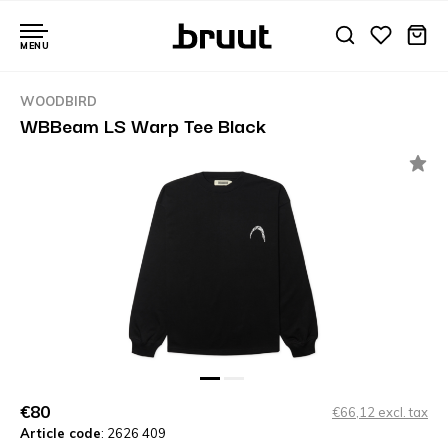
MENU
WOODBIRD
WBBeam LS Warp Tee Black
€80
€66,12 excl. tax
Article code
: 2626 409