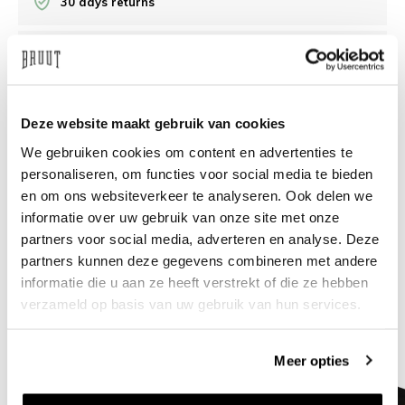
30 days returns
/10 on Feedback Company
Need help?
We're glad to help
Deze website maakt gebruik van cookies
We gebruiken cookies om content en advertenties te
info@bruut.nl
Live chat
Whatsapp
personaliseren, om functies voor social media te bieden
en om ons websiteverkeer te analyseren. Ook delen we
About this product
informatie over uw gebruik van onze site met onze
partners voor social media, adverteren en analyse. Deze
Shipment and returns
partners kunnen deze gegevens combineren met andere
informatie die u aan ze heeft verstrekt of die ze hebben
Related products
verzameld op basis van uw gebruik van hun services.
Meer opties