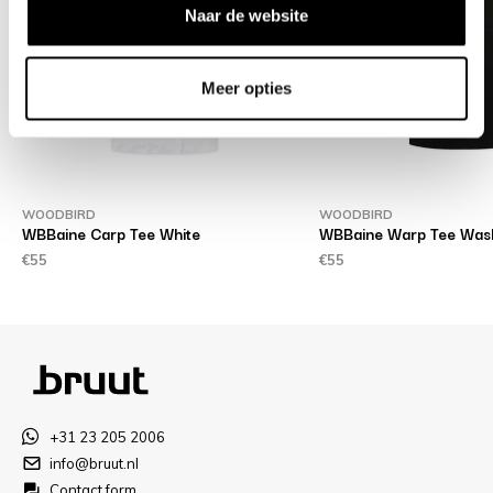
Naar de website
Meer opties
WOODBIRD
WOODBIRD
WBBaine Carp Tee White
WBBaine Warp Tee Was
€55
€55
+31 23 205 2006
info@bruut.nl
Contact form