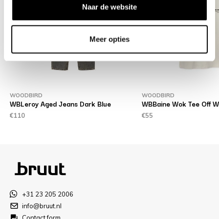
Naar de website
Meer opties
WOODBIRD
WOODBIRD
WBLeroy Aged Jeans Dark Blue
WBBaine Wok Tee Off W
€110
€55
+31 23 205 2006
info@bruut.nl
Contact form