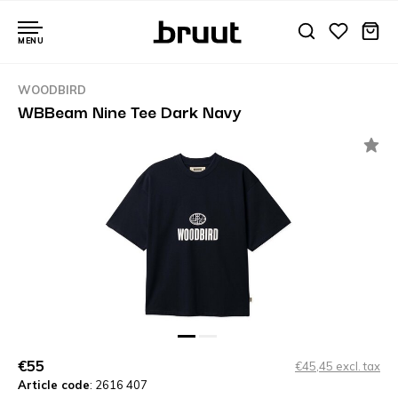
MENU
WOODBIRD
WBBeam Nine Tee Dark Navy
€55
€45,45 excl. tax
Article code
: 2616 407