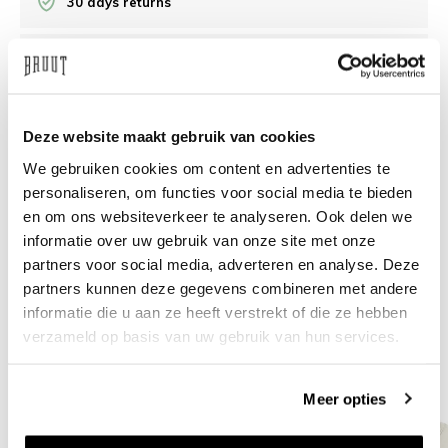
30 days returns
/10 on Feedback Company
Need help?
We're glad to help
Deze website maakt gebruik van cookies
We gebruiken cookies om content en advertenties te
info@bruut.nl
Live chat
Whatsapp
personaliseren, om functies voor social media te bieden
en om ons websiteverkeer te analyseren. Ook delen we
About this product
informatie over uw gebruik van onze site met onze
partners voor social media, adverteren en analyse. Deze
Shipment and returns
partners kunnen deze gegevens combineren met andere
informatie die u aan ze heeft verstrekt of die ze hebben
Related products
verzameld op basis van uw gebruik van hun services.
Meer opties