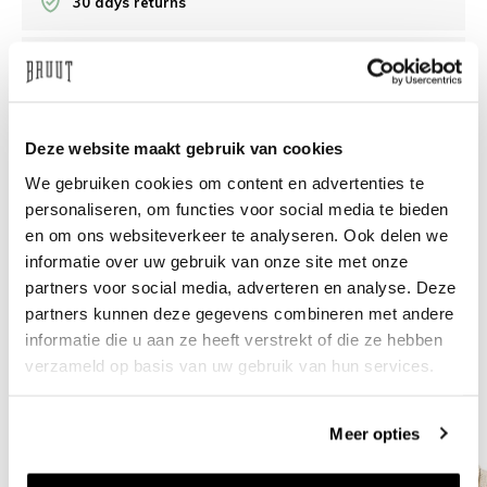
30 days returns
/10 on Feedback Company
Need help?
We're glad to help
Deze website maakt gebruik van cookies
We gebruiken cookies om content en advertenties te
info@bruut.nl
Live chat
Whatsapp
personaliseren, om functies voor social media te bieden
en om ons websiteverkeer te analyseren. Ook delen we
About this product
informatie over uw gebruik van onze site met onze
partners voor social media, adverteren en analyse. Deze
Shipment and returns
partners kunnen deze gegevens combineren met andere
informatie die u aan ze heeft verstrekt of die ze hebben
Related products
verzameld op basis van uw gebruik van hun services.
Meer opties