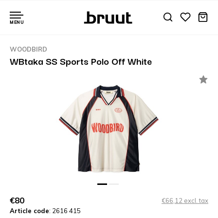
MENU
WOODBIRD
WBtaka SS Sports Polo Off White
€80
€66,12 excl. tax
Article code
: 2616 415