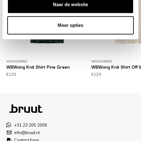
Naar de website
Meer opties
WOODBIRD
WOODBIRD
WBWang Knit Shirt Pine Green
WBWang Knit Shirt Off 
€120
€120
+31 23 205 2006
info@bruut.nl
Contact form