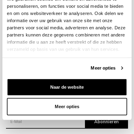
personaliseren, om functies voor social media te bieden
en om ons websiteverkeer te analyseren. Ook delen we
+31 23 205 2006
informatie over uw gebruik van onze site met onze
info@bruut.nl
partners voor social media, adverteren en analyse. Deze
Kontakt Formular
partners kunnen deze gegevens combineren met andere
Öffnen 12:00 - 18:00
informatie die u aan ze heeft verstrekt of die ze hebben
ÖFFNUNGSZEITEN ANZEIGEN
verzameld op basis van uw gebruik van hun services.
Meer opties
Hilfe
Impressum
Naar de website
Versand
Meer opties
Newsletter
Abonnieren