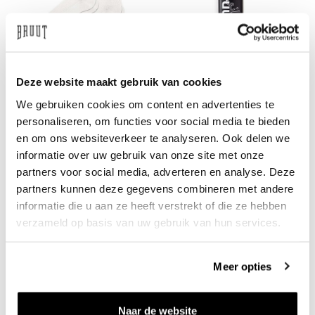
CARHARTT WIP
BRUUT
Deze website maakt gebruik van cookies
Madison Pack 2 Socks White
Farsi Lighter Black
Black One Size
€5
We gebruiken cookies om content en advertenties te
€19
personaliseren, om functies voor social media te bieden
en om ons websiteverkeer te analyseren. Ook delen we
informatie over uw gebruik van onze site met onze
partners voor social media, adverteren en analyse. Deze
partners kunnen deze gegevens combineren met andere
informatie die u aan ze heeft verstrekt of die ze hebben
verzameld op basis van uw gebruik van hun services.
Meer opties
BRUUT
BRUUT
Yalda Lighter White Red
Fluffy Laces Beige
€5
€10
Naar de website