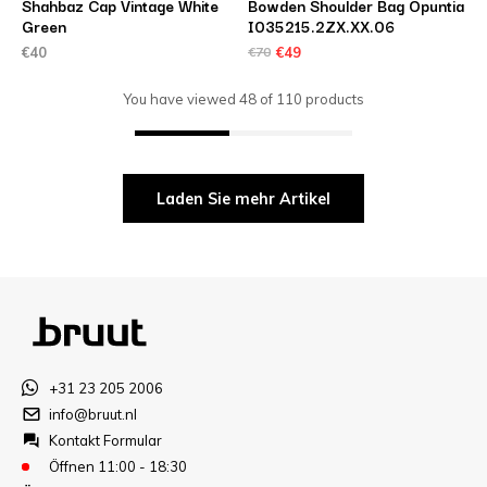
Shahbaz Cap Vintage White
Bowden Shoulder Bag Opuntia
Green
I035215.2ZX.XX.06
€40
€70
€49
You have viewed
48
of
110
products
Laden Sie mehr Artikel
+31 23 205 2006
info@bruut.nl
Kontakt Formular
Öffnen 11:00 - 18:30