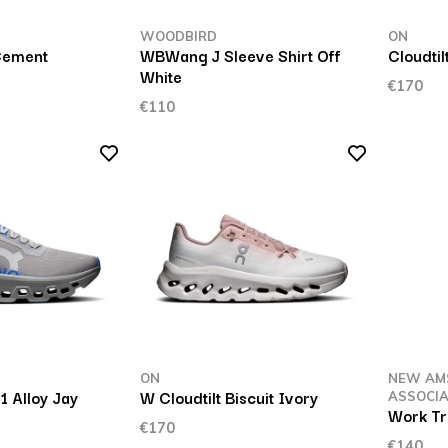
WOODBIRD
ON
Cement
WBWang J Sleeve Shirt Off
Cloudti
White
€170
€110
ON
NEW AM
 Alloy Jay
W Cloudtilt Biscuit Ivory
ASSOCIA
Work Tr
€170
€140