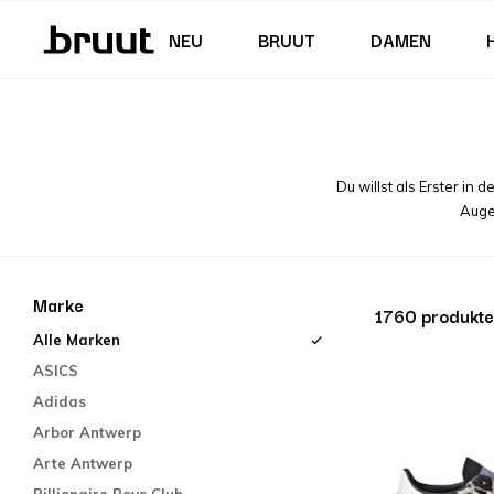
Junior (35,5 - 40)
Röcke & Kleider
Badehose
Shorts
Junior (122 - 170 CM)
NEU
BRUUT
DAMEN
Du willst als Erster in
Auge!
Marke
1760 produkte
Alle Marken
ASICS
Adidas
Arbor Antwerp
Arte Antwerp