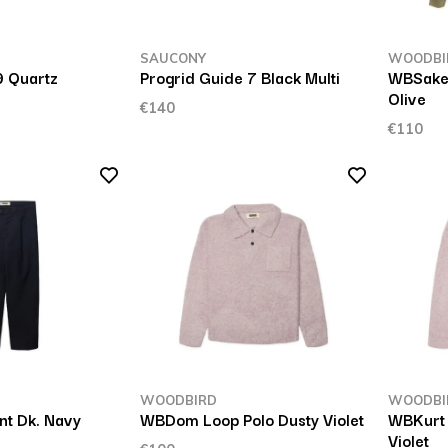
SAUCONY
WOODBI
9 Quartz
Progrid Guide 7 Black Multi
WBSake
Olive
€140
€110
WOODBIRD
WOODBI
nt Dk. Navy
WBDom Loop Polo Dusty Violet
WBKurt 
Violet