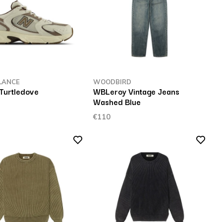
LANCE
WOODBIRD
urtledove
WBLeroy Vintage Jeans
Washed Blue
€110