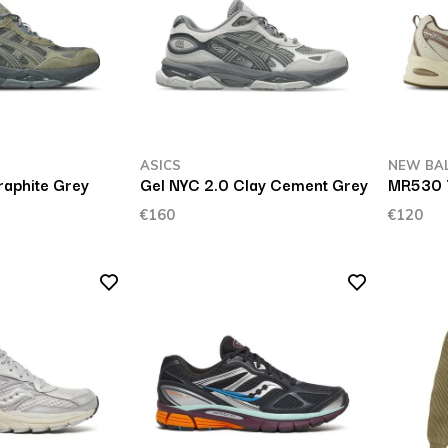
ASICS
NEW BA
raphite Grey
Gel NYC 2.0 Clay Cement Grey
MR530 T
€160
€120