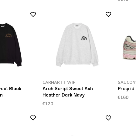
P
CARHARTT WIP
SAUCON
eat Black
Arch Script Sweat Ash
Progrid
wn
Heather Dark Navy
€160
€120