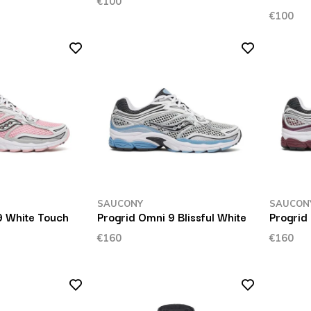
€100
€100
SAUCONY
SAUCON
9 White Touch
Progrid Omni 9 Blissful White
Progrid
€160
€160