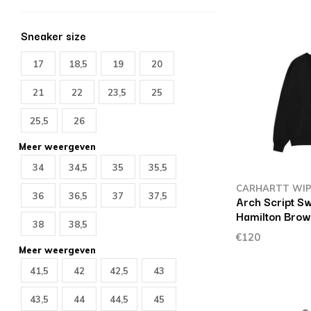
Sneaker size
17
18,5
19
20
21
22
23,5
25
25,5
26
Meer weergeven
34
34,5
35
35,5
CARHARTT WI
36
36,5
37
37,5
Arch Script Sw
Hamilton Bro
38
38,5
€120
Meer weergeven
41,5
42
42,5
43
43,5
44
44,5
45