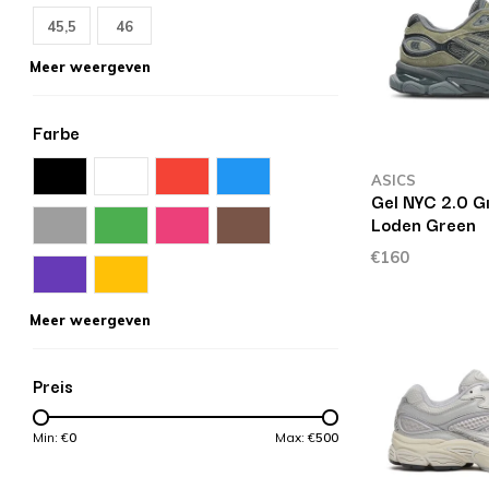
45,5
46
Meer weergeven
Farbe
ASICS
Gel NYC 2.0 G
Loden Green
€160
Meer weergeven
Preis
Min: €
0
Max: €
500