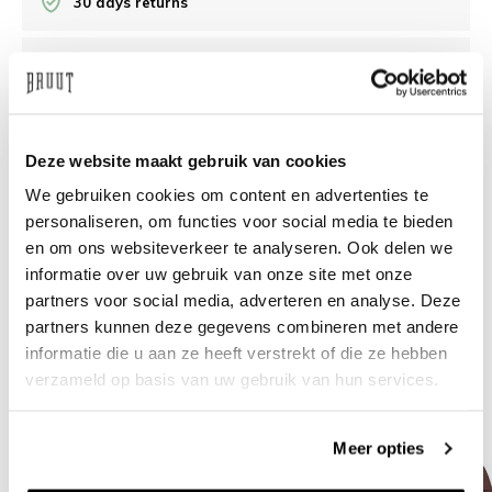
30 days returns
/10 on Feedback Company
Need help?
We're glad to help
Deze website maakt gebruik van cookies
We gebruiken cookies om content en advertenties te
info@bruut.nl
Live chat
Whatsapp
personaliseren, om functies voor social media te bieden
en om ons websiteverkeer te analyseren. Ook delen we
About this product
informatie over uw gebruik van onze site met onze
Shipment and returns
partners voor social media, adverteren en analyse. Deze
partners kunnen deze gegevens combineren met andere
informatie die u aan ze heeft verstrekt of die ze hebben
Related products
verzameld op basis van uw gebruik van hun services.
Meer opties