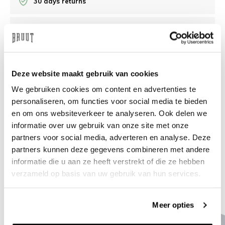
30 days returns
/10 on Feedback Company
Need help?
We're glad to help
Deze website maakt gebruik van cookies
We gebruiken cookies om content en advertenties te
info@bruut.nl
Live chat
Whatsapp
personaliseren, om functies voor social media te bieden
en om ons websiteverkeer te analyseren. Ook delen we
About this product
informatie over uw gebruik van onze site met onze
Shipment and returns
partners voor social media, adverteren en analyse. Deze
partners kunnen deze gegevens combineren met andere
informatie die u aan ze heeft verstrekt of die ze hebben
Related products
verzameld op basis van uw gebruik van hun services.
Meer opties