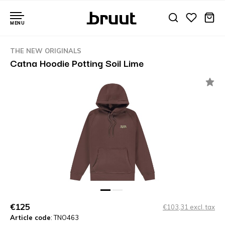
MENU
THE NEW ORIGINALS
Catna Hoodie Potting Soil Lime
€125
€103,31 excl. tax
Article code
: TNO463