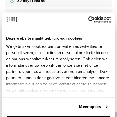
30 days returns
/10 on Feedback Company
Need help?
We're glad to help
Deze website maakt gebruik van cookies
We gebruiken cookies om content en advertenties te
info@bruut.nl
Live chat
Whatsapp
personaliseren, om functies voor social media te bieden
en om ons websiteverkeer te analyseren. Ook delen we
About this product
informatie over uw gebruik van onze site met onze
Shipment and returns
partners voor social media, adverteren en analyse. Deze
partners kunnen deze gegevens combineren met andere
informatie die u aan ze heeft verstrekt of die ze hebben
Related products
verzameld op basis van uw gebruik van hun services.
Meer opties