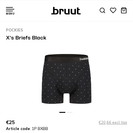
MENU
POCKIES
X's Briefs Black
€25
€20,66 excl. tax
Article code
: 1P BXBB