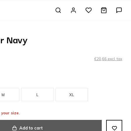
er Navy
€20,66 excl. tax
M
L
XL
 your size.
Add to cart