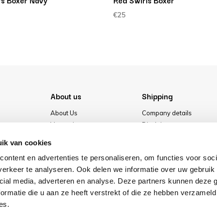
fs Boxer Navy
Red Swirls Boxer
€25
About us
Shipping
About Us
Company details
Vacancies
Disclaimer
Media
Terms & conditions
ik van cookies
Our store
Privacy Policy
ontent en advertenties te personaliseren, om functies voor soci
Cookies
erkeer te analyseren. Ook delen we informatie over uw gebruik 
cial media, adverteren en analyse. Deze partners kunnen deze
ormatie die u aan ze heeft verstrekt of die ze hebben verzameld
es.