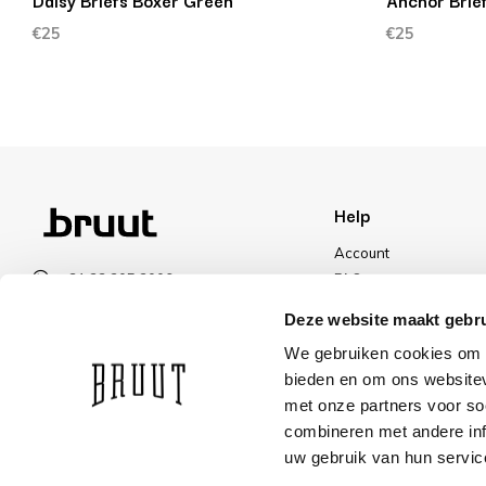
Daisy Briefs Boxer Green
Anchor Brie
€25
€25
Help
Account
+31 23 205 2006
FAQ
info@bruut.nl
Shipping & Returns
Deze website maakt gebru
Contact form
Payment Methods
We gebruiken cookies om c
Open 11:00 - 18:30
Shipping
bieden en om ons websitev
VIEW OPENING HOURS
Discount
met onze partners voor so
combineren met andere inf
uw gebruik van hun servic