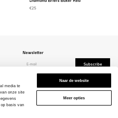
Diamond Briefs Boxer Red
L
€25
€
Newsletter
Subscribe
Reviews
Naar de website
al media te
van onze site
/10 -
reviews
Meer opties
 gegevens
 op basis van