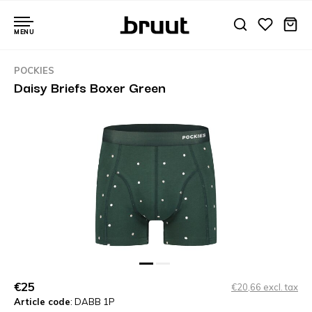
MENU
POCKIES
Daisy Briefs Boxer Green
€25
€20,66 excl. tax
Article code
: DABB 1P