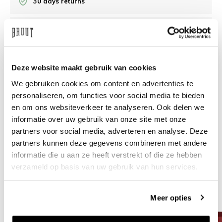
30 days returns
/10 on Feedback Company
Need help?
We're glad to help
Deze website maakt gebruik van cookies
We gebruiken cookies om content en advertenties te
info@bruut.nl
Live chat
Whatsapp
personaliseren, om functies voor social media te bieden
en om ons websiteverkeer te analyseren. Ook delen we
About this product
informatie over uw gebruik van onze site met onze
partners voor social media, adverteren en analyse. Deze
Shipment and returns
partners kunnen deze gegevens combineren met andere
informatie die u aan ze heeft verstrekt of die ze hebben
Related products
verzameld op basis van uw gebruik van hun services.
Meer opties