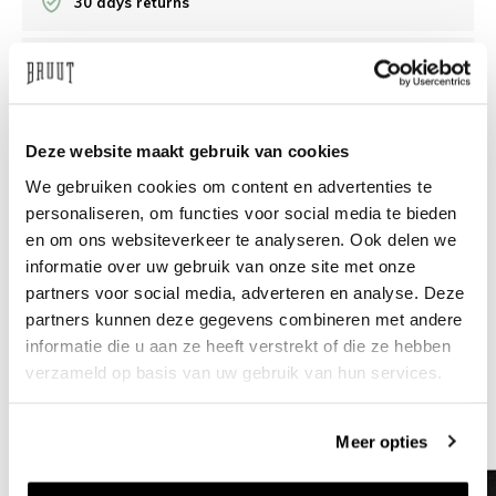
30 days returns
/10 on Feedback Company
Need help?
We're glad to help
Deze website maakt gebruik van cookies
We gebruiken cookies om content en advertenties te
info@bruut.nl
Live chat
Whatsapp
personaliseren, om functies voor social media te bieden
en om ons websiteverkeer te analyseren. Ook delen we
About this product
informatie over uw gebruik van onze site met onze
partners voor social media, adverteren en analyse. Deze
Shipment and returns
partners kunnen deze gegevens combineren met andere
informatie die u aan ze heeft verstrekt of die ze hebben
Related products
verzameld op basis van uw gebruik van hun services.
Meer opties