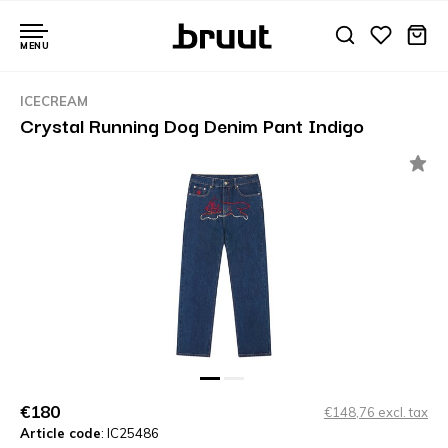
MENU
ICECREAM
Crystal Running Dog Denim Pant Indigo
€180
€148,76 excl. tax
Article code
: IC25486