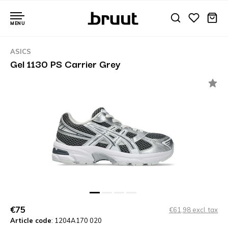
MENU
ASICS
Gel 1130 PS Carrier Grey
€75
€61,98 excl. tax
Article code
: 1204A170 020