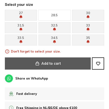
Select your size
27
30
28.5
31.5
32.5
33
33.5
34.5
35
Don't forget to select your size.
Add to cart
Share on WhatsApp
Fast delivery
Free Shipping in NL/BE/DE above €100