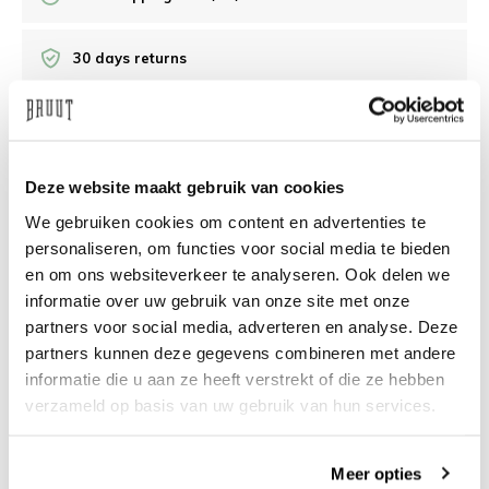
30 days returns
/10 on Feedback Company
Deze website maakt gebruik van cookies
Need help?
We're glad to help
We gebruiken cookies om content en advertenties te
personaliseren, om functies voor social media te bieden
info@bruut.nl
Live chat
Whatsapp
en om ons websiteverkeer te analyseren. Ook delen we
informatie over uw gebruik van onze site met onze
About this product
partners voor social media, adverteren en analyse. Deze
Shipment and returns
partners kunnen deze gegevens combineren met andere
informatie die u aan ze heeft verstrekt of die ze hebben
verzameld op basis van uw gebruik van hun services.
Related products
Meer opties