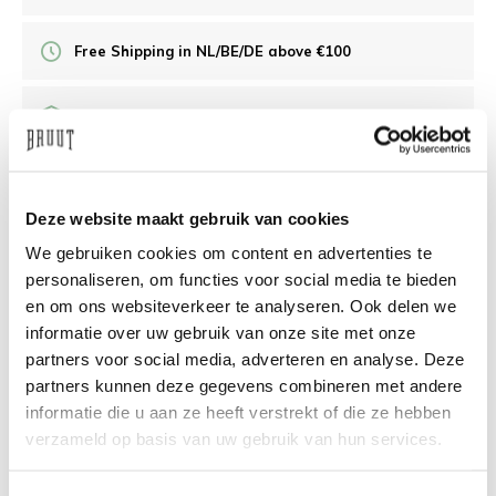
Free Shipping in NL/BE/DE above €100
30 days returns
/10 on Feedback Company
Deze website maakt gebruik van cookies
We gebruiken cookies om content en advertenties te
Need help?
We're glad to help
personaliseren, om functies voor social media te bieden
en om ons websiteverkeer te analyseren. Ook delen we
info@bruut.nl
Live chat
Whatsapp
informatie over uw gebruik van onze site met onze
partners voor social media, adverteren en analyse. Deze
About this product
partners kunnen deze gegevens combineren met andere
informatie die u aan ze heeft verstrekt of die ze hebben
Shipment and returns
verzameld op basis van uw gebruik van hun services.
Related products