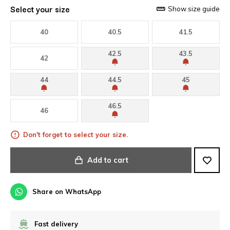
Select your size
Show size guide
40
40.5
41.5
42.5
43.5
42
44
44.5
45
46.5
46
Don't forget to select your size.
Add to cart
Share on WhatsApp
Fast delivery