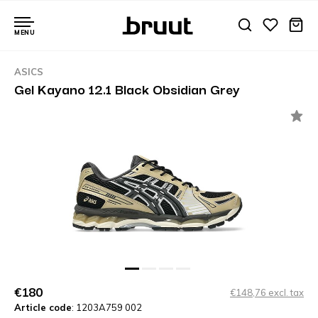
MENU
ASICS
Gel Kayano 12.1 Black Obsidian Grey
€180
€148,76 excl. tax
Article code
: 1203A759 002