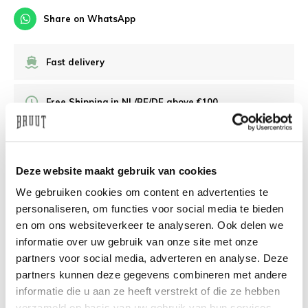
Share on WhatsApp
Fast delivery
Free Shipping in NL/BE/DE above €100
30 days returns
Deze website maakt gebruik van cookies
/10 on Feedback Company
We gebruiken cookies om content en advertenties te
personaliseren, om functies voor social media te bieden
en om ons websiteverkeer te analyseren. Ook delen we
Need help?
We're glad to help
informatie over uw gebruik van onze site met onze
partners voor social media, adverteren en analyse. Deze
info@bruut.nl
Live chat
Whatsapp
partners kunnen deze gegevens combineren met andere
informatie die u aan ze heeft verstrekt of die ze hebben
About this product
verzameld op basis van uw gebruik van hun services.