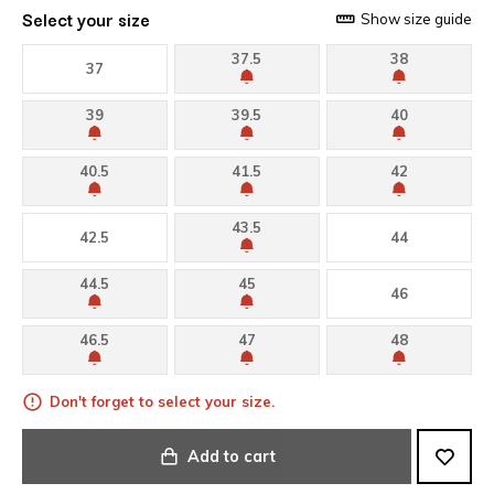
Select your size
Show size guide
37.5
38
37
39
39.5
40
40.5
41.5
42
43.5
42.5
44
44.5
45
46
46.5
47
48
Don't forget to select your size.
Add to cart