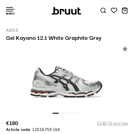
MENU
ASICS
Gel Kayano 12.1 White Graphite Grey
€180
€148,76 excl. tax
Article code
: 1203A759 104