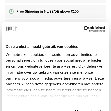
Free Shipping in NL/BE/DE above €100
30 days returns
/10 on Feedback Company
Deze website maakt gebruik van cookies
We gebruiken cookies om content en advertenties te
Need help?
We're glad to help
personaliseren, om functies voor social media te bieden
en om ons websiteverkeer te analyseren. Ook delen we
info@bruut.nl
Live chat
Whatsapp
informatie over uw gebruik van onze site met onze
partners voor social media, adverteren en analyse. Deze
About this product
partners kunnen deze gegevens combineren met andere
informatie die u aan ze heeft verstrekt of die ze hebben
Shipment and returns
verzameld op basis van uw gebruik van hun services.
Related products