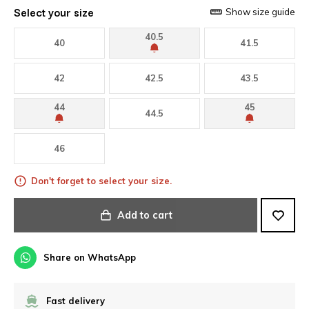
Select your size
Show size guide
40.5
40
41.5
42
42.5
43.5
44
45
44.5
46
Don't forget to select your size.
Add to cart
Share on WhatsApp
Fast delivery