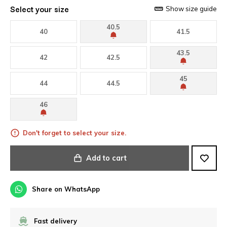
Select your size
Show size guide
40.5
40
41.5
43.5
42
42.5
45
44
44.5
46
Don't forget to select your size.
Add to cart
Share on WhatsApp
Fast delivery