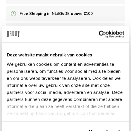
Free Shipping in NL/BE/DE above €100
30 days returns
/10 on Feedback Company
Deze website maakt gebruik van cookies
We gebruiken cookies om content en advertenties te
Need help?
We're glad to help
personaliseren, om functies voor social media te bieden
en om ons websiteverkeer te analyseren. Ook delen we
info@bruut.nl
Live chat
Whatsapp
informatie over uw gebruik van onze site met onze
partners voor social media, adverteren en analyse. Deze
About this product
partners kunnen deze gegevens combineren met andere
informatie die u aan ze heeft verstrekt of die ze hebben
Shipment and returns
verzameld op basis van uw gebruik van hun services.
Related products