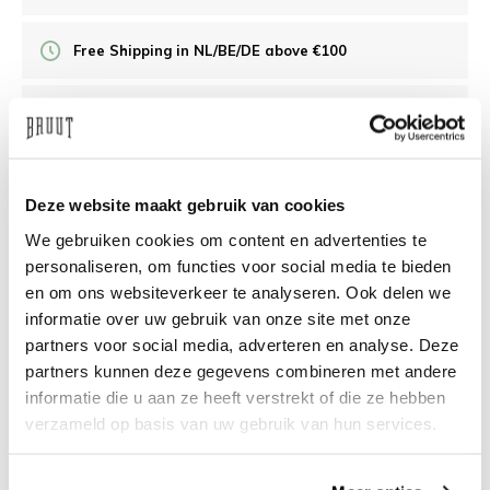
Free Shipping in NL/BE/DE above €100
30 days returns
/10 on Feedback Company
Deze website maakt gebruik van cookies
We gebruiken cookies om content en advertenties te
Need help?
We're glad to help
personaliseren, om functies voor social media te bieden
en om ons websiteverkeer te analyseren. Ook delen we
info@bruut.nl
Live chat
Whatsapp
informatie over uw gebruik van onze site met onze
partners voor social media, adverteren en analyse. Deze
About this product
partners kunnen deze gegevens combineren met andere
informatie die u aan ze heeft verstrekt of die ze hebben
Shipment and returns
verzameld op basis van uw gebruik van hun services.
Related products