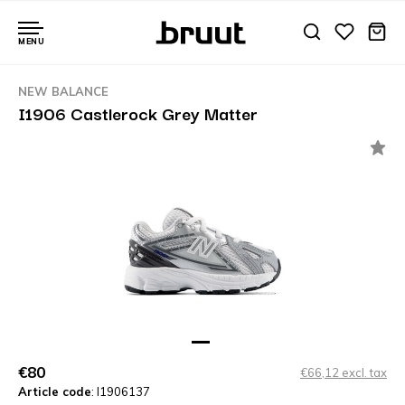
MENU
NEW BALANCE
I1906 Castlerock Grey Matter
€80
€66,12 excl. tax
Article code
: I1906137