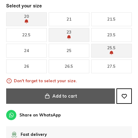
Select your size
20
21
21.5
23
22.5
23.5
25.5
24
25
26
26.5
27.5
Don't forget to select your size.
Add to cart
Share on WhatsApp
Fast delivery