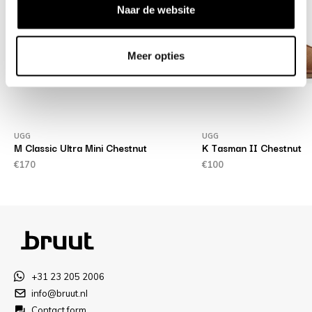
Naar de website
Meer opties
UGG
UGG
M Classic Ultra Mini Chestnut
K Tasman II Chestnut
€170
€100
+31 23 205 2006
info@bruut.nl
Contact form