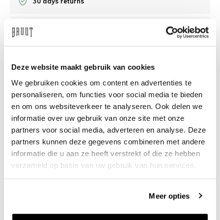
30 days returns
/10 on Feedback Company
Need help?
We're glad to help
Deze website maakt gebruik van cookies
We gebruiken cookies om content en advertenties te
info@bruut.nl
Live chat
Whatsapp
personaliseren, om functies voor social media te bieden
en om ons websiteverkeer te analyseren. Ook delen we
About this product
informatie over uw gebruik van onze site met onze
partners voor social media, adverteren en analyse. Deze
Shipment and returns
partners kunnen deze gegevens combineren met andere
informatie die u aan ze heeft verstrekt of die ze hebben
Related products
verzameld op basis van uw gebruik van hun services.
Meer opties