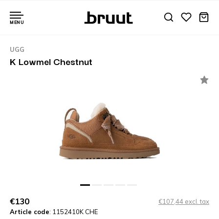
MENU
UGG
K Lowmel Chestnut
€130
€107,44 excl. tax
Article code
: 1152410K CHE