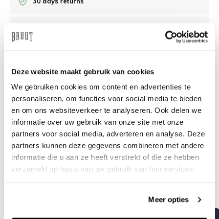
30 days returns
/10 on Feedback Company
Need help?
We're glad to help
Deze website maakt gebruik van cookies
We gebruiken cookies om content en advertenties te
info@bruut.nl
Live chat
Whatsapp
personaliseren, om functies voor social media te bieden
en om ons websiteverkeer te analyseren. Ook delen we
About this product
informatie over uw gebruik van onze site met onze
Shipment and returns
partners voor social media, adverteren en analyse. Deze
partners kunnen deze gegevens combineren met andere
informatie die u aan ze heeft verstrekt of die ze hebben
Related products
verzameld op basis van uw gebruik van hun services.
Meer opties