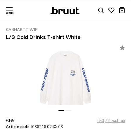
MENU
CARHARTT WIP
L/S Cold Drinks T-shirt White
€65
€53,72 excl. tax
Article code
: I036216.02.XX.03