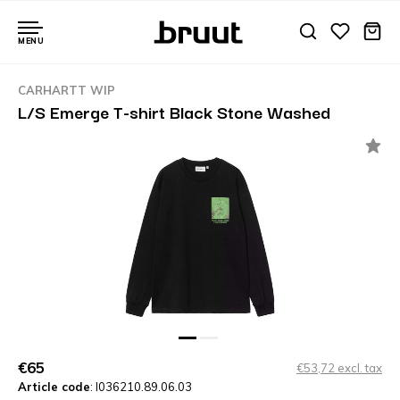
MENU
CARHARTT WIP
L/S Emerge T-shirt Black Stone Washed
€65
€53,72 excl. tax
Article code
: I036210.89.06.03