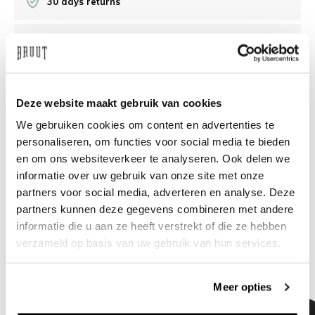
30 days returns
/10 on Feedback Company
Need help?
We're glad to help
Deze website maakt gebruik van cookies
We gebruiken cookies om content en advertenties te
info@bruut.nl
Live chat
Whatsapp
personaliseren, om functies voor social media te bieden
en om ons websiteverkeer te analyseren. Ook delen we
About this product
informatie over uw gebruik van onze site met onze
Shipment and returns
partners voor social media, adverteren en analyse. Deze
partners kunnen deze gegevens combineren met andere
informatie die u aan ze heeft verstrekt of die ze hebben
Related products
verzameld op basis van uw gebruik van hun services.
Meer opties