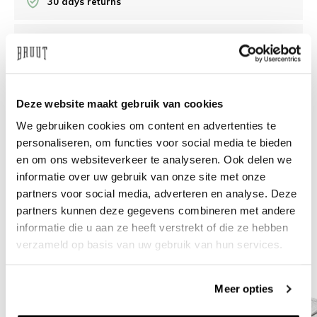
30 days returns
/10 on Feedback Company
Need help?
We're glad to help
Deze website maakt gebruik van cookies
We gebruiken cookies om content en advertenties te
info@bruut.nl
Live chat
Whatsapp
personaliseren, om functies voor social media te bieden
en om ons websiteverkeer te analyseren. Ook delen we
About this product
informatie over uw gebruik van onze site met onze
Shipment and returns
partners voor social media, adverteren en analyse. Deze
partners kunnen deze gegevens combineren met andere
informatie die u aan ze heeft verstrekt of die ze hebben
Related products
verzameld op basis van uw gebruik van hun services.
Meer opties