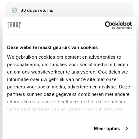
30 days returns
/10 on Feedback Company
Deze website maakt gebruik van cookies
Need help?
We're glad to help
We gebruiken cookies om content en advertenties te
personaliseren, om functies voor social media te bieden
info@bruut.nl
Live chat
Whatsapp
en om ons websiteverkeer te analyseren. Ook delen we
informatie over uw gebruik van onze site met onze
About this product
partners voor social media, adverteren en analyse. Deze
Shipment and returns
partners kunnen deze gegevens combineren met andere
informatie die u aan ze heeft verstrekt of die ze hebben
verzameld op basis van uw gebruik van hun services.
Related products
Meer opties