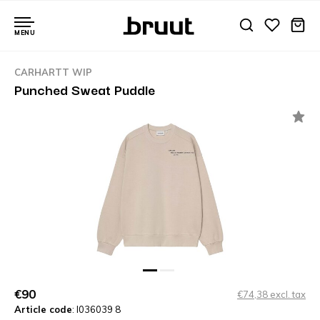
MENU
CARHARTT WIP
Punched Sweat Puddle
€90
€74,38 excl. tax
Article code
: I036039 8