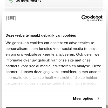
30 days returns
/10 on Feedback Company
Need help?
We're glad to help
Deze website maakt gebruik van cookies
We gebruiken cookies om content en advertenties te
info@bruut.nl
Live chat
Whatsapp
personaliseren, om functies voor social media te bieden
en om ons websiteverkeer te analyseren. Ook delen we
About this product
informatie over uw gebruik van onze site met onze
Shipment and returns
partners voor social media, adverteren en analyse. Deze
partners kunnen deze gegevens combineren met andere
informatie die u aan ze heeft verstrekt of die ze hebben
Related products
verzameld op basis van uw gebruik van hun services.
Meer opties