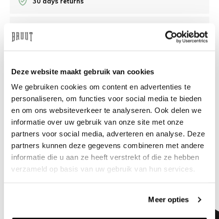
30 days returns
/10 on Feedback Company
Need help?
We're glad to help
Deze website maakt gebruik van cookies
We gebruiken cookies om content en advertenties te
info@bruut.nl
Live chat
Whatsapp
personaliseren, om functies voor social media te bieden
en om ons websiteverkeer te analyseren. Ook delen we
About this product
informatie over uw gebruik van onze site met onze
Shipment and returns
partners voor social media, adverteren en analyse. Deze
partners kunnen deze gegevens combineren met andere
informatie die u aan ze heeft verstrekt of die ze hebben
Related products
verzameld op basis van uw gebruik van hun services.
Meer opties