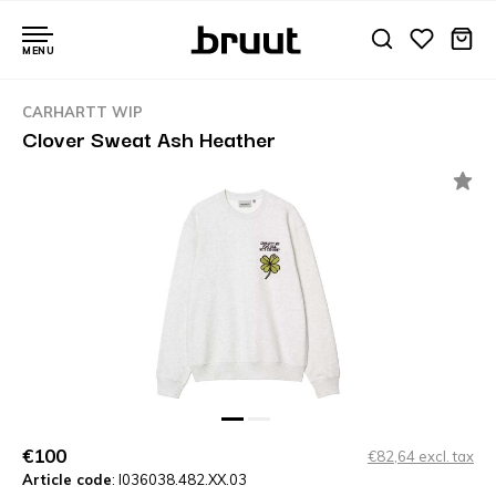
MENU
CARHARTT WIP
Clover Sweat Ash Heather
€100
€82,64 excl. tax
Article code
: I036038.482.XX.03