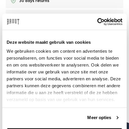
30 days returns
/10 on Feedback Company
Need help?
We're glad to help
Deze website maakt gebruik van cookies
We gebruiken cookies om content en advertenties te
info@bruut.nl
Live chat
Whatsapp
personaliseren, om functies voor social media te bieden
en om ons websiteverkeer te analyseren. Ook delen we
About this product
informatie over uw gebruik van onze site met onze
Shipment and returns
partners voor social media, adverteren en analyse. Deze
partners kunnen deze gegevens combineren met andere
informatie die u aan ze heeft verstrekt of die ze hebben
Related products
verzameld op basis van uw gebruik van hun services.
Meer opties