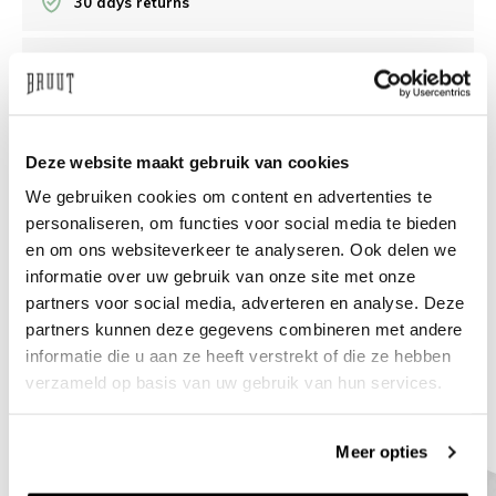
30 days returns
/10 on Feedback Company
Need help?
We're glad to help
Deze website maakt gebruik van cookies
We gebruiken cookies om content en advertenties te
info@bruut.nl
Live chat
Whatsapp
personaliseren, om functies voor social media te bieden
en om ons websiteverkeer te analyseren. Ook delen we
About this product
informatie over uw gebruik van onze site met onze
Shipment and returns
partners voor social media, adverteren en analyse. Deze
partners kunnen deze gegevens combineren met andere
informatie die u aan ze heeft verstrekt of die ze hebben
Related products
verzameld op basis van uw gebruik van hun services.
Meer opties