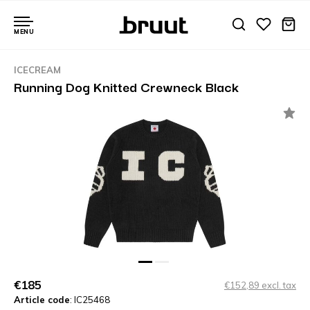
MENU
ICECREAM
Running Dog Knitted Crewneck Black
€185
€152,89 excl. tax
Article code
: IC25468