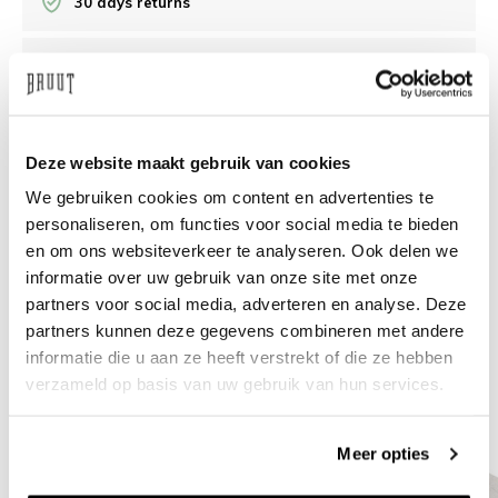
30 days returns
/10 on Feedback Company
Need help?
We're glad to help
Deze website maakt gebruik van cookies
We gebruiken cookies om content en advertenties te
info@bruut.nl
Live chat
Whatsapp
personaliseren, om functies voor social media te bieden
en om ons websiteverkeer te analyseren. Ook delen we
About this product
informatie over uw gebruik van onze site met onze
Shipment and returns
partners voor social media, adverteren en analyse. Deze
partners kunnen deze gegevens combineren met andere
informatie die u aan ze heeft verstrekt of die ze hebben
Related products
verzameld op basis van uw gebruik van hun services.
Meer opties