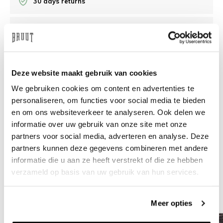
30 days returns
/10 on Feedback Company
Need help?
We're glad to help
Deze website maakt gebruik van cookies
We gebruiken cookies om content en advertenties te
info@bruut.nl
Live chat
Whatsapp
personaliseren, om functies voor social media te bieden
en om ons websiteverkeer te analyseren. Ook delen we
About this product
informatie over uw gebruik van onze site met onze
Shipment and returns
partners voor social media, adverteren en analyse. Deze
partners kunnen deze gegevens combineren met andere
informatie die u aan ze heeft verstrekt of die ze hebben
Related products
verzameld op basis van uw gebruik van hun services.
Meer opties