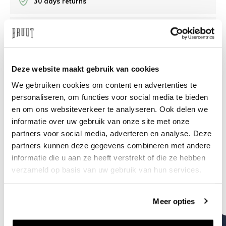
30 days returns
/10 on Feedback Company
Need help?
We're glad to help
Deze website maakt gebruik van cookies
We gebruiken cookies om content en advertenties te
info@bruut.nl
Live chat
Whatsapp
personaliseren, om functies voor social media te bieden
en om ons websiteverkeer te analyseren. Ook delen we
About this product
informatie over uw gebruik van onze site met onze
partners voor social media, adverteren en analyse. Deze
Shipment and returns
partners kunnen deze gegevens combineren met andere
informatie die u aan ze heeft verstrekt of die ze hebben
Related products
verzameld op basis van uw gebruik van hun services.
Meer opties