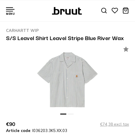
MENU
CARHARTT WIP
S/S Leavel Shirt Leavel Stripe Blue River Wax
€90
€74,38 excl. tax
Article code
: I036203.3K5.XX.03