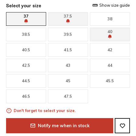
Select your size
Show size guide
37
37.5
38
40
38.5
39.5
40.5
41.5
42
42.5
43
44
44.5
45
45.5
46.5
47.5
Don't forget to select your size.
Notify me when in stock