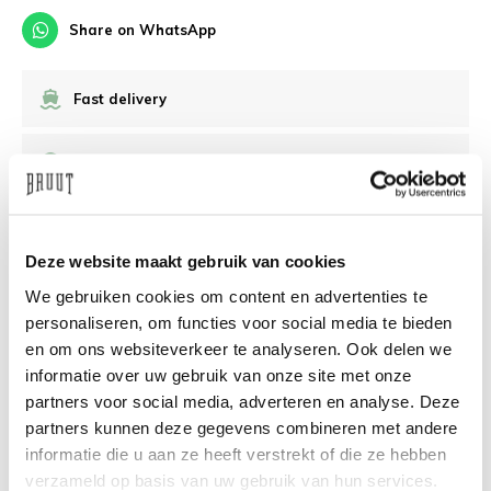
Share on WhatsApp
Fast delivery
Free Shipping in NL/BE/DE above €100
30 days returns
Deze website maakt gebruik van cookies
/10 on Feedback Company
We gebruiken cookies om content en advertenties te
personaliseren, om functies voor social media te bieden
en om ons websiteverkeer te analyseren. Ook delen we
Need help?
We're glad to help
informatie over uw gebruik van onze site met onze
partners voor social media, adverteren en analyse. Deze
info@bruut.nl
Live chat
Whatsapp
partners kunnen deze gegevens combineren met andere
informatie die u aan ze heeft verstrekt of die ze hebben
About this product
verzameld op basis van uw gebruik van hun services.