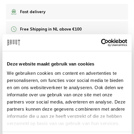
Fast delivery
Free Shipping in NL above €100
30 days returns
Deze website maakt gebruik van cookies
/10 on Feedback Company
We gebruiken cookies om content en advertenties te
personaliseren, om functies voor social media te bieden
Need help?
We're glad to help
en om ons websiteverkeer te analyseren. Ook delen we
informatie over uw gebruik van onze site met onze
info@bruut.nl
Live chat
Whatsapp
partners voor social media, adverteren en analyse. Deze
partners kunnen deze gegevens combineren met andere
About this product
informatie die u aan ze heeft verstrekt of die ze hebben
verzameld op basis van uw gebruik van hun services.
Shipment and returns