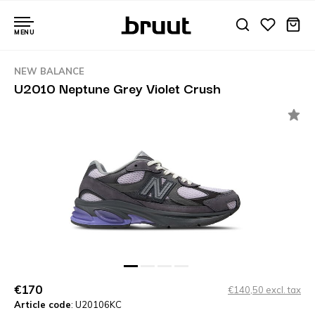
MENU
NEW BALANCE
U2010 Neptune Grey Violet Crush
€170
€140,50 excl. tax
Article code
: U20106KC