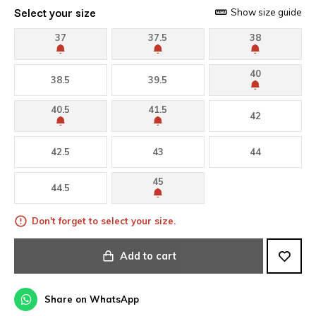
Select your size
Show size guide
37
37.5
38
40
38.5
39.5
40.5
41.5
42
42.5
43
44
45
44.5
Don't forget to select your size.
Add to cart
Share on WhatsApp