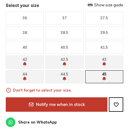
Select your size
Show size guide
36
37
37.5
38
38.5
39.5
40
40.5
41.5
42
42.5
43
44
44.5
45
Don't forget to select your size.
Notify me when in stock
Share on WhatsApp