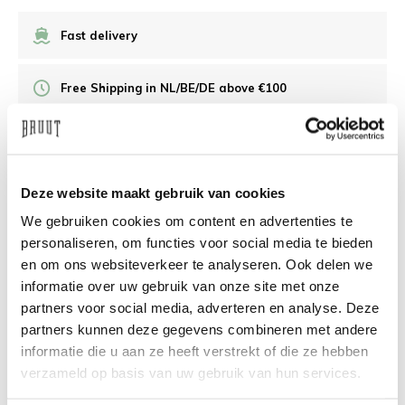
Fast delivery
Free Shipping in NL/BE/DE above €100
30 days returns
Deze website maakt gebruik van cookies
/10 on Feedback Company
We gebruiken cookies om content en advertenties te
personaliseren, om functies voor social media te bieden
Need help?
We're glad to help
en om ons websiteverkeer te analyseren. Ook delen we
informatie over uw gebruik van onze site met onze
info@bruut.nl
Live chat
Whatsapp
partners voor social media, adverteren en analyse. Deze
partners kunnen deze gegevens combineren met andere
About this product
informatie die u aan ze heeft verstrekt of die ze hebben
verzameld op basis van uw gebruik van hun services.
Shipment and returns