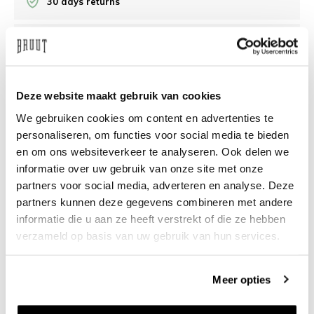
30 days returns
/10 on Feedback Company
Need help?
We're glad to help
Deze website maakt gebruik van cookies
We gebruiken cookies om content en advertenties te
info@bruut.nl
Live chat
Whatsapp
personaliseren, om functies voor social media te bieden
en om ons websiteverkeer te analyseren. Ook delen we
About this product
informatie over uw gebruik van onze site met onze
partners voor social media, adverteren en analyse. Deze
Shipment and returns
partners kunnen deze gegevens combineren met andere
informatie die u aan ze heeft verstrekt of die ze hebben
Related products
verzameld op basis van uw gebruik van hun services.
Meer opties