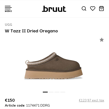
MENU
UGG
W Tazz II Dried Oregano
€150
€123,97 excl. tax
Article code
: 1174471 DDRG