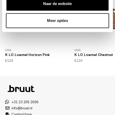
Naar de website
Meer opties
UGG
UGG
K LO Lowmel Horizon Pink
K LO Lowmel Chestnut
€120
€120
+31 23 205 2006
info@bruut.nl
Contact form