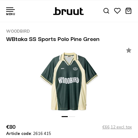
MENU
WOODBIRD
WBtaka SS Sports Polo Pine Green
€80
€66,12 excl. tax
Article code
: 2616 415