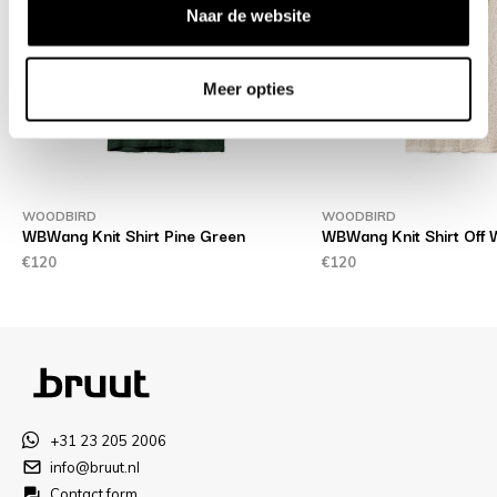
Naar de website
Meer opties
WOODBIRD
WOODBIRD
WBWang Knit Shirt Pine Green
WBWang Knit Shirt Off 
€120
€120
+31 23 205 2006
info@bruut.nl
Contact form