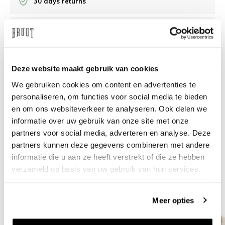
30 days returns
/10 on Feedback Company
Need help?
We're glad to help
Deze website maakt gebruik van cookies
We gebruiken cookies om content en advertenties te
info@bruut.nl
Live chat
Whatsapp
personaliseren, om functies voor social media te bieden
en om ons websiteverkeer te analyseren. Ook delen we
About this product
informatie over uw gebruik van onze site met onze
partners voor social media, adverteren en analyse. Deze
Shipment and returns
partners kunnen deze gegevens combineren met andere
informatie die u aan ze heeft verstrekt of die ze hebben
Related products
verzameld op basis van uw gebruik van hun services.
Meer opties