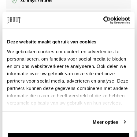
30 days returns
/10 on Feedback Company
Need help?
We're glad to help
Deze website maakt gebruik van cookies
We gebruiken cookies om content en advertenties te
info@bruut.nl
Live chat
Whatsapp
personaliseren, om functies voor social media te bieden
en om ons websiteverkeer te analyseren. Ook delen we
About this product
informatie over uw gebruik van onze site met onze
partners voor social media, adverteren en analyse. Deze
Shipment and returns
partners kunnen deze gegevens combineren met andere
informatie die u aan ze heeft verstrekt of die ze hebben
Related products
verzameld op basis van uw gebruik van hun services.
Meer opties