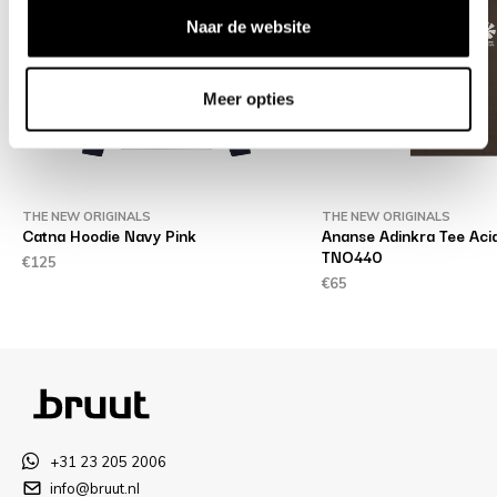
Naar de website
Meer opties
THE NEW ORIGINALS
THE NEW ORIGINALS
Catna Hoodie Navy Pink
Ananse Adinkra Tee Aci
TNO440
€125
€65
+31 23 205 2006
info@bruut.nl