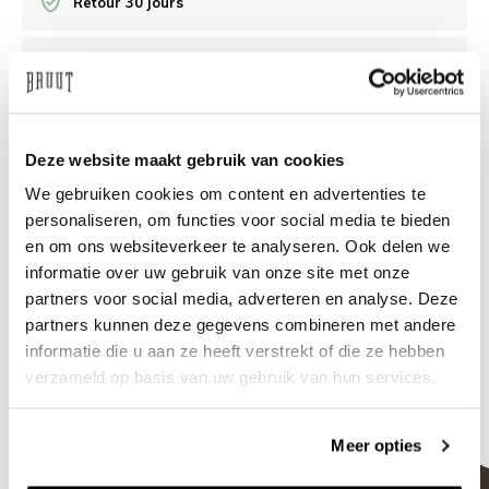
Retour 30 jours
/10 Feedback Company
Besoin d’aide?
Nous sommes là pour vous aider
Deze website maakt gebruik van cookies
We gebruiken cookies om content en advertenties te
info@bruut.nl
Chat
Whatsapp
personaliseren, om functies voor social media te bieden
en om ons websiteverkeer te analyseren. Ook delen we
À propos de ce produit
informatie over uw gebruik van onze site met onze
Livraison et retours
partners voor social media, adverteren en analyse. Deze
partners kunnen deze gegevens combineren met andere
informatie die u aan ze heeft verstrekt of die ze hebben
Produits similaires
verzameld op basis van uw gebruik van hun services.
Meer opties