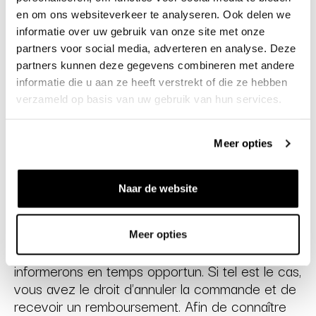
commandés incombe à Bruut jusqu’à la totale
en om ons websiteverkeer te analyseren. Ook delen we
livraison du ou des produits. Lorsque la livraison
informatie over uw gebruik van onze site met onze
du ou des produits est complète, le risque du
partners voor social media, adverteren en analyse. Deze
produit revient au consommateur.
partners kunnen deze gegevens combineren met andere
Sous réserve des responsabilités qui ne
informatie die u aan ze heeft verstrekt of die ze hebben
verzameld op basis van uw gebruik van hun services.
peuvent être légalement exclues par Bruut.
Meer opties
Article 7 - Livraison
Naar de website
Le délai de livraison d'un produit est de 14 jours
ouvrés dans le cas où un produit est en stock.
Si, pour une raison quelconque, ce délai n'est
Meer opties
pas respecté par Bruut, nous vous en
informerons en temps opportun. Si tel est le cas,
vous avez le droit d'annuler la commande et de
recevoir un remboursement. Afin de connaître