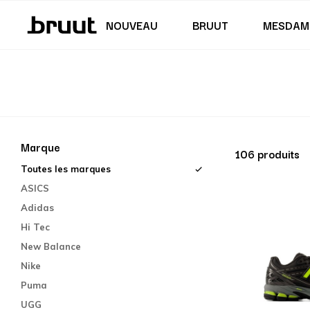
Jupes & robes
Maillot de bain
Shorts
Junior (122 - 170 CM)
Junior (35,5 - 40)
NOUVEAU
BRUUT
MESDAM
Marque
106 produits
Toutes les marques
ASICS
Adidas
Hi Tec
New Balance
Nike
Puma
UGG