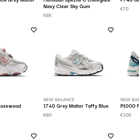
Navy Clear Sky Gum
€70
€65
NEW BALANCE
NEW BA
Rosewood
I740 Grey Matter Taffy Blue
P1000 F
€60
€100