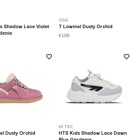
UGG
s Shadow Lace Violet
T Lowmel Dusty Orchid
denia
€105
HI TEC
l Dusty Orchid
HTS Kids Shadow Lace Dawn
Blue Gardenia