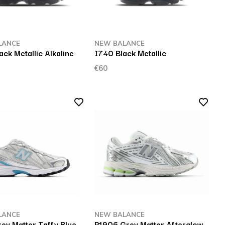
LANCE
NEW BALANCE
ck Metallic Alkaline
I740 Black Metallic
€60
LANCE
NEW BALANCE
ey Matter Taffy Blue
P1906 Grey Matter Afterglow