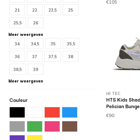
€105
21
22
23,5
25
25,5
26
Meer weergeven
34
34,5
35
35,5
36
37
37,5
38
38,5
39
Meer weergeven
HI TEC
HTS Kids Sha
Couleur
Pelician Bung
€90