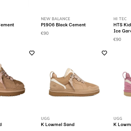
NEW BALANCE
HI TEC
Cement
P1906 Black Cement
HTS Kid
Ice Gar
€90
€90
UGG
UGG
d
K Lowmel Sand
K Lowme