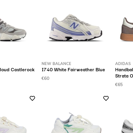
NEW BALANCE
ADIDAS
oud Castlerock
I740 White Fairweather Blue
Handball
Strata 
€60
€65