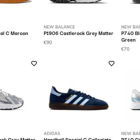
NEW BALANCE
NEW BA
ial C Maroon
P1906 Castlerock Grey Matter
P740 Bla
Green
€90
€70
ADIDAS
NEW BA
ock Grey Matter
Handball Spezial C Collegiate
P740 Gr