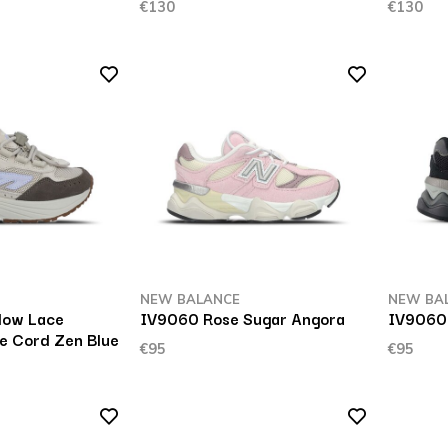
€130
€130
NEW BALANCE
NEW BA
dow Lace
IV9060 Rose Sugar Angora
IV9060 
ee Cord Zen Blue
€95
€95