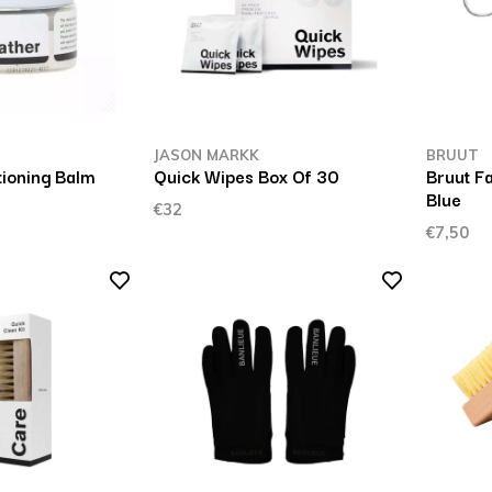
JASON MARKK
BRUUT
tioning Balm
Quick Wipes Box Of 30
Bruut F
Blue
€32
€7,50