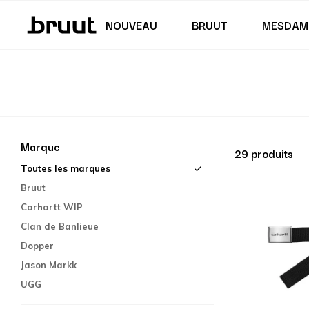
Jupes & robes
Maillot de bain
Shorts
Junior (122 - 170 CM)
Junior (35,5 - 40)
NOUVEAU
BRUUT
MESDAM
Marque
29 produits
Toutes les marques
Bruut
Carhartt WIP
Clan de Banlieue
Dopper
Jason Markk
UGG