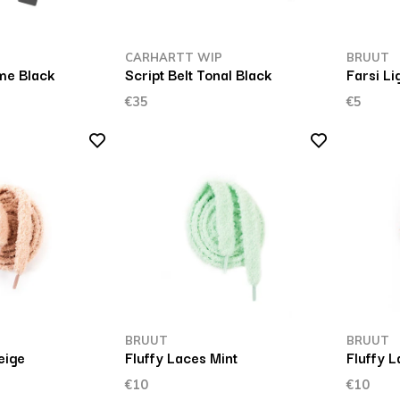
P
CARHARTT WIP
BRUUT
me Black
Script Belt Tonal Black
Farsi Li
€35
€5
BRUUT
BRUUT
eige
Fluffy Laces Mint
Fluffy 
€10
€10