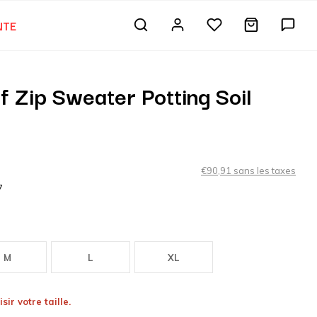
NTE
S
 Zip Sweater Potting Soil
€90,91 sans les taxes
7
M
L
XL
sir votre taille.