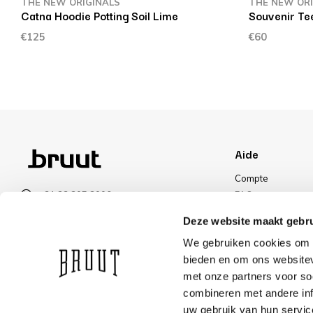
THE NEW ORIGINALS
THE NEW ORI
Catna Hoodie Potting Soil Lime
Souvenir Te
€125
€60
Aide
Compte
+31 23 205 2006
FAQ
info@bruut.nl
Livraisons et reto
Deze website maakt gebru
Formulaire de contact
Méthode de paie
We gebruiken cookies om c
Ouvert jusqu’à 18:30
Livraisons
bieden en om ons websitev
VOIR LES HORAIRES D’OUVERTURE
Réduction
met onze partners voor so
combineren met andere inf
uw gebruik van hun servic