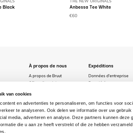
GINALS
THE NEW ORIGINALS
e Black
Anbessa Tee White
€60
À propos de nous
Expéditions
A propos de Bruut
Données d'entreprise
Offres d'emploi
Propriété
urs
Media
Conditions générales
ik van cookies
ment
Notre magasin
Politique de confidential
ontent en advertenties te personaliseren, om functies voor soci
Cookies
erkeer te analyseren. Ook delen we informatie over uw gebruik 
cial media, adverteren en analyse. Deze partners kunnen deze
ormatie die u aan ze heeft verstrekt of die ze hebben verzameld
es.