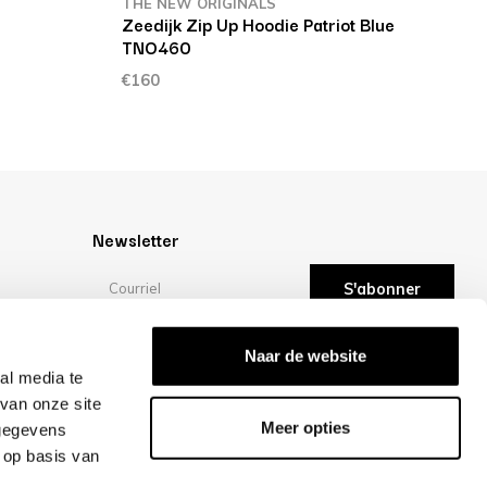
THE NEW ORIGINALS
T
Zeedijk Zip Up Hoodie Patriot Blue
C
TNO460
€
€160
Newsletter
S'abonner
Évaluations
Naar de website
ité
al media te
van onze site
/10 -
évaluations
Meer opties
 gegevens
 op basis van