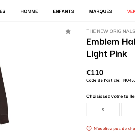
ES
HOMME
ENFANTS
MARQUES
VE
THE NEW ORIGINAL
Emblem Half
Light Pink
€110
Code de l'article
: TNO46
Choisissez votre taille
S
N'oubliez pas de choi