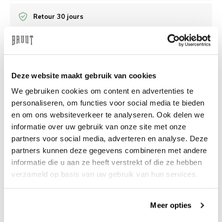
Retour 30 jours
/10 Feedback Company
Deze website maakt gebruik van cookies
Besoin d’aide?
Nous sommes là pour vous aider
We gebruiken cookies om content en advertenties te
personaliseren, om functies voor social media te bieden
info@bruut.nl
Chat
Whatsapp
en om ons websiteverkeer te analyseren. Ook delen we
informatie over uw gebruik van onze site met onze
À propos de ce produit
partners voor social media, adverteren en analyse. Deze
Livraison et retours
partners kunnen deze gegevens combineren met andere
informatie die u aan ze heeft verstrekt of die ze hebben
verzameld op basis van uw gebruik van hun services.
Produits similaires
Meer opties