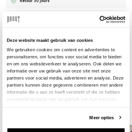
Retour 30 jours
/10 Feedback Company
Besoin d’aide?
Nous sommes là pour vous aider
Deze website maakt gebruik van cookies
We gebruiken cookies om content en advertenties te
info@bruut.nl
Chat
Whatsapp
personaliseren, om functies voor social media te bieden
en om ons websiteverkeer te analyseren. Ook delen we
À propos de ce produit
informatie over uw gebruik van onze site met onze
partners voor social media, adverteren en analyse. Deze
Livraison et retours
partners kunnen deze gegevens combineren met andere
informatie die u aan ze heeft verstrekt of die ze hebben
Produits similaires
verzameld op basis van uw gebruik van hun services.
Meer opties