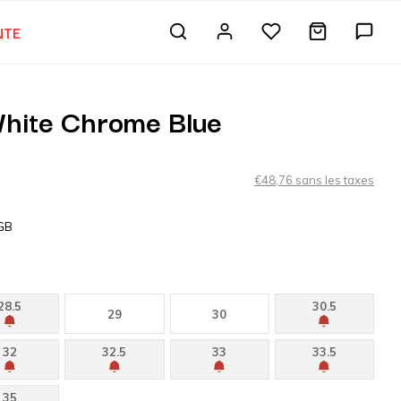
NTE
hite Chrome Blue
€48,76 sans les taxes
GB
28.5
30.5
29
30
32
32.5
33
33.5
35