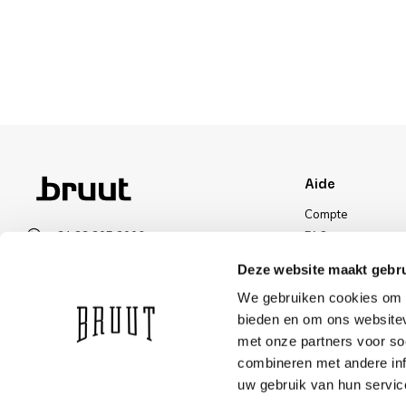
Aide
Compte
+31 23 205 2006
FAQ
info@bruut.nl
Livraisons et reto
Deze website maakt gebru
Formulaire de contact
Méthode de paie
We gebruiken cookies om c
Ouvert 11:00 - 18:00
Livraisons
bieden en om ons websitev
VOIR LES HORAIRES D’OUVERTURE
Réduction
met onze partners voor so
combineren met andere inf
uw gebruik van hun servic