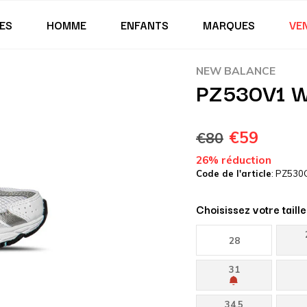
ES
HOMME
ENFANTS
MARQUES
VE
NEW BALANCE
PZ530V1 W
€59
€80
26% réduction
Code de l'article
: PZ530
Choisissez votre taille
28
31
34.5