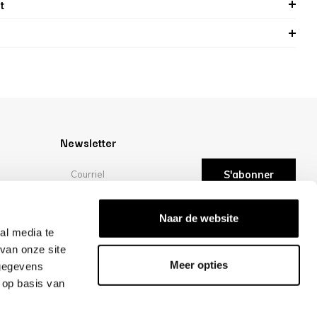
t
Newsletter
S'abonner
Évaluations
Naar de website
ité
al media te
van onze site
/10 -
évaluations
Meer opties
 gegevens
 op basis van