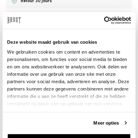
Retour 30 jours
/10 Feedback Company
Besoin d’aide?
Nous sommes là pour vous aider
Deze website maakt gebruik van cookies
We gebruiken cookies om content en advertenties te
info@bruut.nl
Chat
Whatsapp
personaliseren, om functies voor social media te bieden
en om ons websiteverkeer te analyseren. Ook delen we
À propos de ce produit
informatie over uw gebruik van onze site met onze
partners voor social media, adverteren en analyse. Deze
Livraison et retours
partners kunnen deze gegevens combineren met andere
informatie die u aan ze heeft verstrekt of die ze hebben
Produits similaires
verzameld op basis van uw gebruik van hun services.
Meer opties