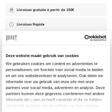
Livraison gratuite à partir de 100€
Livraison Rapide
Retour 30 jours
/10 Feedback Company
Deze website maakt gebruik van cookies
We gebruiken cookies om content en advertenties te
personaliseren, om functies voor social media te bieden
Besoin d’aide?
Nous sommes là pour vous aider
en om ons websiteverkeer te analyseren. Ook delen we
informatie over uw gebruik van onze site met onze
info@bruut.nl
Chat
Whatsapp
partners voor social media, adverteren en analyse. Deze
partners kunnen deze gegevens combineren met andere
À propos de ce produit
informatie die u aan ze heeft verstrekt of die ze hebben
verzameld op basis van uw gebruik van hun services.
Livraison et retours