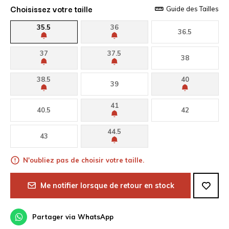
Choisissez votre taille
Guide des Tailles
35.5
36
36.5
37
37.5
38
38.5
40
39
41
40.5
42
44.5
43
N'oubliez pas de choisir votre taille.
Me notifier lorsque de retour en stock
Partager via WhatsApp