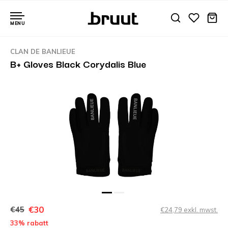
MENU
CLAN DE BANLIEUE
B+ Gloves Black Corydalis Blue
€30
€45
€24,79 exkl. mwst.
33% rabatt