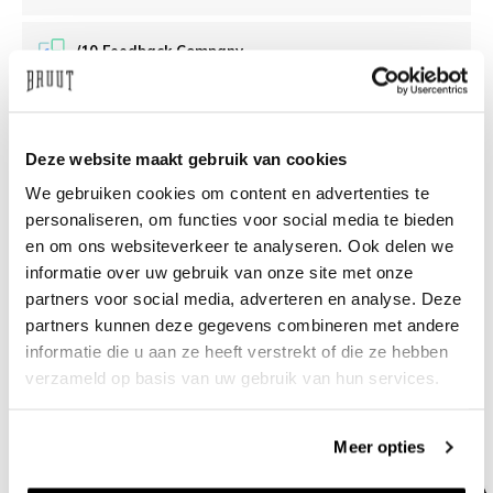
/10 Feedback Company
Brauchen Sie Hilfe?
Wir helfen Ihnen gerne
Deze website maakt gebruik van cookies
weiter
We gebruiken cookies om content en advertenties te
info@bruut.nl
Live-Chat
Whatsapp
personaliseren, om functies voor social media te bieden
en om ons websiteverkeer te analyseren. Ook delen we
Über dieses Produkt
informatie over uw gebruik van onze site met onze
partners voor social media, adverteren en analyse. Deze
Versand und Rückgabe
partners kunnen deze gegevens combineren met andere
informatie die u aan ze heeft verstrekt of die ze hebben
verzameld op basis van uw gebruik van hun services.
Verwandte Produkte
Meer opties